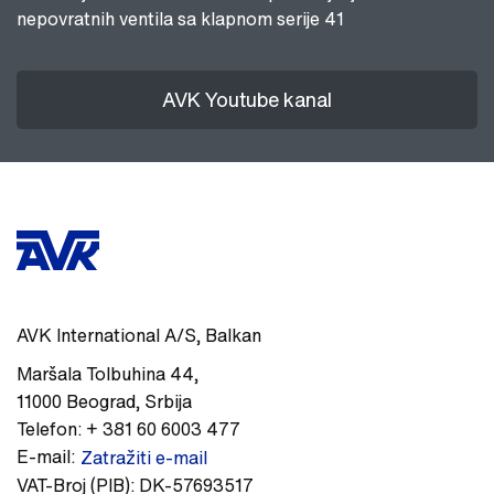
nepovratnih ventila sa klapnom serije 41
AVK Youtube kanal
AVK International A/S, Balkan
Maršala Tolbuhina 44
,
11000
Beograd
,
Srbija
Telefon:
+ 381 60 6003 477
E-mail:
Zatražiti e-mail
VAT-Broj (PIB):
DK-57693517