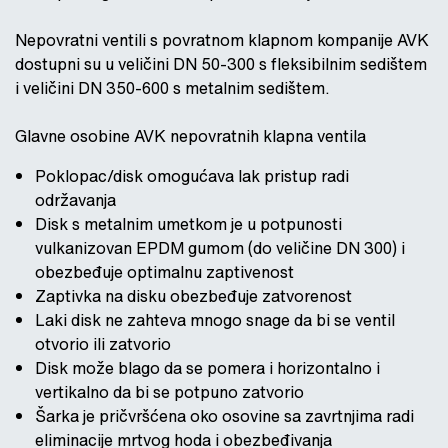
Nepovratni ventili s povratnom klapnom kompanije AVK
dostupni su u veličini DN 50-300 s fleksibilnim sedištem
i veličini DN 350-600 s metalnim sedištem.
Glavne osobine AVK nepovratnih klapna ventila
Poklopac/disk omogućava lak pristup radi
održavanja
Disk s metalnim umetkom je u potpunosti
vulkanizovan EPDM gumom (do veličine DN 300) i
obezbeđuje optimalnu zaptivenost
Zaptivka na disku obezbeđuje zatvorenost
Laki disk ne zahteva mnogo snage da bi se ventil
otvorio ili zatvorio
Disk može blago da se pomera i horizontalno i
vertikalno da bi se potpuno zatvorio
Šarka je pričvršćena oko osovine sa zavrtnjima radi
eliminacije mrtvog hoda i obezbeđivanja