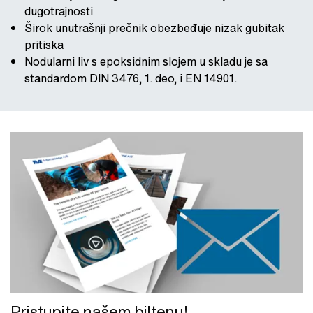
dugotrajnosti
Širok unutrašnji prečnik obezbeđuje nizak gubitak
pritiska
Nodularni liv s epoksidnim slojem u skladu je sa
standardom DIN 3476, 1. deo, i EN 14901.
Pristupite našem biltenu!