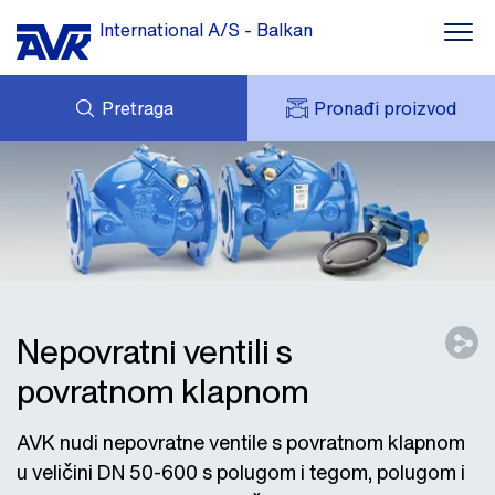
International A/S - Balkan
Pretraga
Pronađi proizvod
UPIT
VESTI
MOJ AVK
PREUZIMANJE
AVK HOLDING (GROUP)
STUDIJA SLUČAJA
CENOVNIK
O KOMPANIJI
KONTAKT
Nepovratni ventili s
povratnom klapnom
AVK nudi nepovratne ventile s povratnom klapnom
u veličini DN 50-600 s polugom i tegom, polugom i