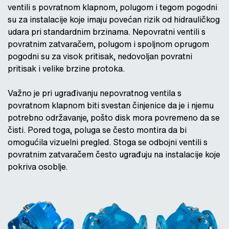
ventili s povratnom klapnom, polugom i tegom pogodni
su za instalacije koje imaju povećan rizik od hidrauličkog
udara pri standardnim brzinama. Nepovratni ventili s
povratnim zatvaračem, polugom i spoljnom oprugom
pogodni su za visok pritisak, nedovoljan povratni
pritisak i velike brzine protoka.
Važno je pri ugrađivanju nepovratnog ventila s
povratnom klapnom biti svestan činjenice da je i njemu
potrebno održavanje, pošto disk mora povremeno da se
čisti. Pored toga, poluga se često montira da bi
omogućila vizuelni pregled. Stoga se odbojni ventili s
povratnim zatvaračem često ugrađuju na instalacije koje
pokriva osoblje.