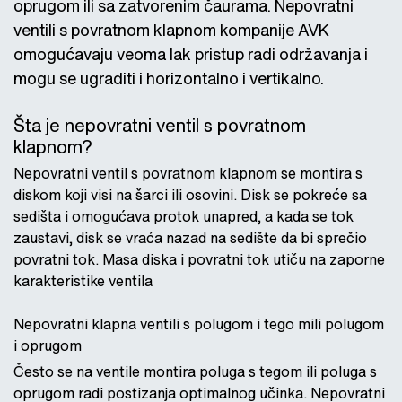
oprugom ili sa zatvorenim čaurama. Nepovratni
ventili s povratnom klapnom kompanije AVK
omogućavaju veoma lak pristup radi održavanja i
mogu se ugraditi i horizontalno i vertikalno.
Šta je nepovratni ventil s povratnom
klapnom?
Nepovratni ventil s povratnom klapnom se montira s
diskom koji visi na šarci ili osovini. Disk se pokreće sa
sedišta i omogućava protok unapred, a kada se tok
zaustavi, disk se vraća nazad na sedište da bi sprečio
povratni tok. Masa diska i povratni tok utiču na zaporne
karakteristike ventila
Nepovratni klapna ventili s polugom i tego mili polugom
i oprugom
Često se na ventile montira poluga s tegom ili poluga s
oprugom radi postizanja optimalnog učinka. Nepovratni