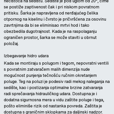
nečistoća na sedištu. Sedište je pod uglom od 20°, čime
se postiže zaptivenost čak i pri niskom povratnom
pritisku. Šarka je napravljena od nerđajućeg čelika
otpornog na kiselinu i čvrsto je pričvršćena za osovinu
zavrtnjima da bi se eliminisao mrtvi hod i tako
obezbedila dugotrajnost. Kada je na raspolaganju
ograničen prostor, šarka se može staviti u obrnut
položaj.
Izbegavanje hidro udara
Kada se montiraju s polugom i tegom, nepovratni ventili
s povratnim zatvaračem malih dimenzija nude
mogućnost punjenja tečnošću ručnim okretanjem
poluge. Teg na poluzi je podesiv radi mekog naleganja na
sedište, kao i postizanja optimalne brzine zatvaranja
radi sprečavanja hidrauličkog udara. Dostupna je i
dodatna sigurnosna mera u vidu zaštite poluge i tega,
pošto eliminiše rizik od nastanka povreda. Zaštita je
dostupna s graničnim sklopkama za daljinski nadzor.