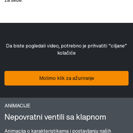
za sebe.
Da biste pogledali video, potrebno je prihvatiti “ciljane”
kolačiće
Molimo klik za ažuriranje
ANIMACIJE
Nepovratni ventili sa klapnom
Animacija o karakteristikama i postavljanju naših