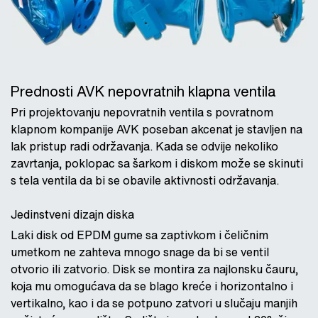
Prednosti AVK nepovratnih klapna ventila
Pri projektovanju nepovratnih ventila s povratnom
klapnom kompanije AVK poseban akcenat je stavljen na
lak pristup radi održavanja. Kada se odvije nekoliko
zavrtanja, poklopac sa šarkom i diskom može se skinuti
s tela ventila da bi se obavile aktivnosti održavanja.
Jedinstveni dizajn diska
Laki disk od EPDM gume sa zaptivkom i čeličnim
umetkom ne zahteva mnogo snage da bi se ventil
otvorio ili zatvorio. Disk se montira za najlonsku čauru,
koja mu omogućava da se blago kreće i horizontalno i
vertikalno, kao i da se potpuno zatvori u slučaju manjih