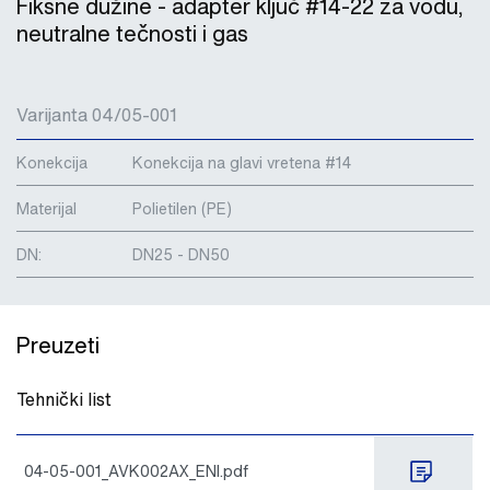
Fiksne dužine - adapter ključ #14-22 za vodu,
neutralne tečnosti i gas
Varijanta 04/05-001
Konekcija
Konekcija na glavi vretena #14
Materijal
Polietilen (PE)
DN:
DN25 - DN50
Preuzeti
Tehnički list
04-05-001_AVK002AX_ENI.pdf