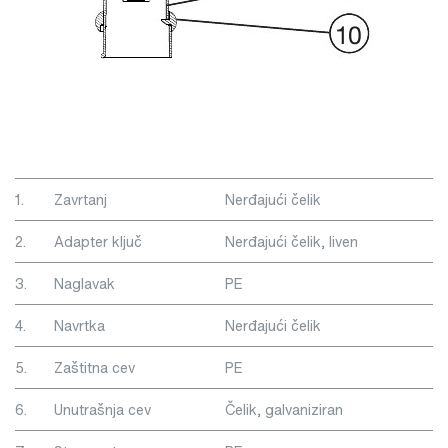
1.
Zavrtanj
Nerđajući čelik
2.
Adapter ključ
Nerđajući čelik, liven
3.
Naglavak
PE
4.
Navrtka
Nerđajući čelik
5.
Zaštitna cev
PE
6.
Unutrašnja cev
Čelik, galvaniziran