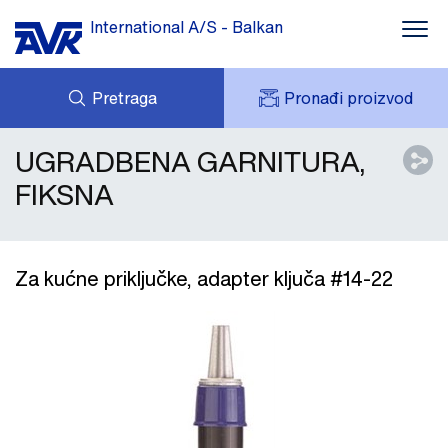
International A/S - Balkan
Pretraga
Pronađi proizvod
UGRADBENA GARNITURA,
UPIT
VESTI
MOJ AVK
PREUZIMANJE
FIKSNA
AVK HOLDING (GROUP)
STUDIJA SLUČAJA
CENOVNIK
O KOMPANIJI
KONTAKT
Za kućne priključke, adapter ključa #14-22